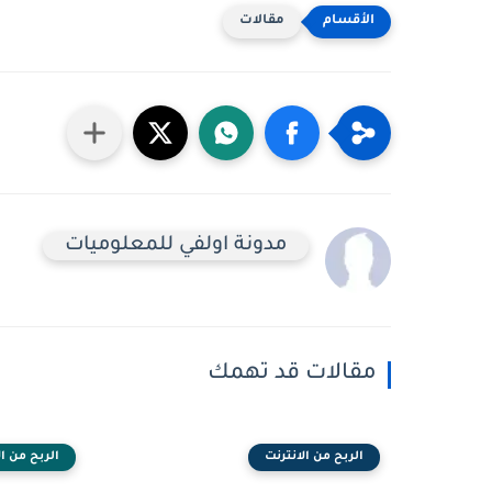
مقالات
‏مدونة اولفي للمعلوميات
مقالات قد تهمك
الربح من الانترنت
الربح من ال