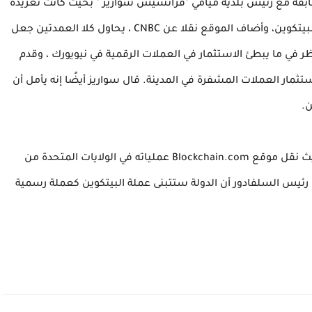
ي جزء من مسابقة مع رئيس بلدية ميامي "فرانسيس سواريز " بحيث كانت تغريدة
آدامز ردًا على قول سواريز إنه سيأخذ راتبه التالي بعملة البيتكوين، وأضاف الموقع نقلا عن CNBC ، يحاول كلا العمدتين جعل
لنظر في ما يبطئ الاستثمار في العملات الرقمية في نيويورك ، وقدم
يسمى MiamiCoin يتيح للناس استثمار العملات المشفرة في المدينة. قال سواريز أيضًا إنه يأمل أن
ن.
وبحسب نفس الموقع فإن مدينة ميامي لها السبق بحيث نقل موقع Blockchain.com عملياته في الولايات المتحدة من
 رئيس السلفادور أن الدولة ستتبنى عملة البيتكوين كعملة رسمية