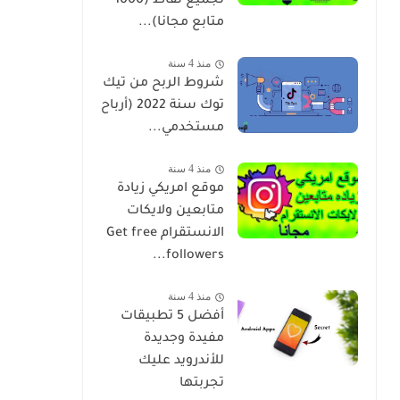
تجميع نقاط (1000
متابع مجانا)...
منذ 4 سنة
شروط الربح من تيك
توك سنة 2022 (أرباح
مستخدمي...
منذ 4 سنة
موقع امريكي زيادة
متابعين ولايكات
الانستقرام Get free
followers...
منذ 4 سنة
أفضل 5 تطبيقات
مفيدة وجديدة
للأندرويد عليك
تجربتها